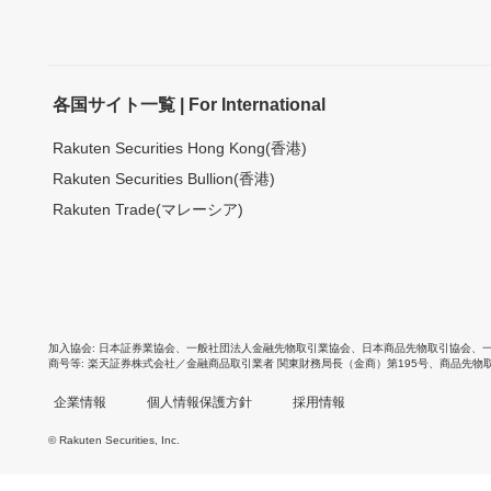
各国サイト一覧 | For International
Rakuten Securities Hong Kong(香港)
Rakuten Securities Bullion(香港)
Rakuten Trade(マレーシア)
加入協会
日本証券業協会
、
一般社団法人金融先物取引業協会
、
日本商品先物取引協会
、
商号等
楽天証券株式会社／金融商品取引業者 関東財務局長（金商）第195号、商品先物
企業情報
個人情報保護方針
採用情報
© Rakuten Securities, Inc.