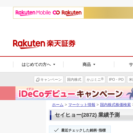
はじめての方へ
商品
®
キャンペーン
国内株式
かぶミニ
IPO・PO
米
ホーム
>
マーケット情報
>
国内株式株価検索
セイヒョー(2872) 業績予測
最近チェックした銘柄･指標