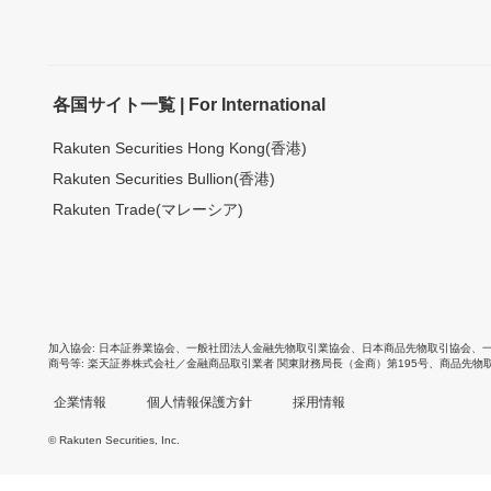
各国サイト一覧 | For International
Rakuten Securities Hong Kong(香港)
Rakuten Securities Bullion(香港)
Rakuten Trade(マレーシア)
加入協会
日本証券業協会
、
一般社団法人金融先物取引業協会
、
日本商品先物取引協会
、
商号等
楽天証券株式会社／金融商品取引業者 関東財務局長（金商）第195号、商品先物
企業情報
個人情報保護方針
採用情報
© Rakuten Securities, Inc.