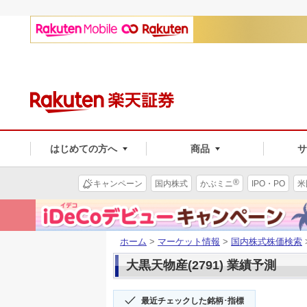
はじめての方へ
商品
®
キャンペーン
国内株式
かぶミニ
IPO・PO
米
ホーム
>
マーケット情報
>
国内株式株価検索
大黒天物産(2791) 業績予測
最近チェックした銘柄･指標