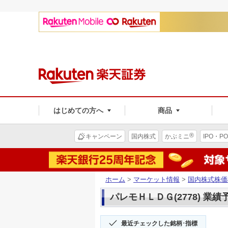
はじめての方へ
商品
®
キャンペーン
国内株式
かぶミニ
IPO・PO
ホーム
>
マーケット情報
>
国内株式株価
パレモＨＬＤＧ(2778) 業績
最近チェックした銘柄･指標