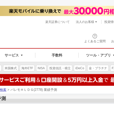
楽天証券について
法人のお客様
投資情
よくあるご質問
サービス
手数料
ツール・アプリ
米国株式
海外ETF
NISA
投資信託・積立
iDeCo
金・プラチナ
F
検索
> パレモＨＬＤＧ(2778) 業績予測
予測