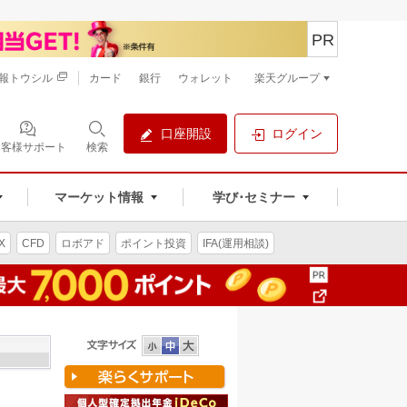
PR
報トウシル
カード
銀行
ウォレット
楽天グループ
口座開設
ログイン
お客様サポート
検索
マーケット情報
学び･セミナー
X
CFD
ロボアド
ポイント投資
IFA(運用相談)