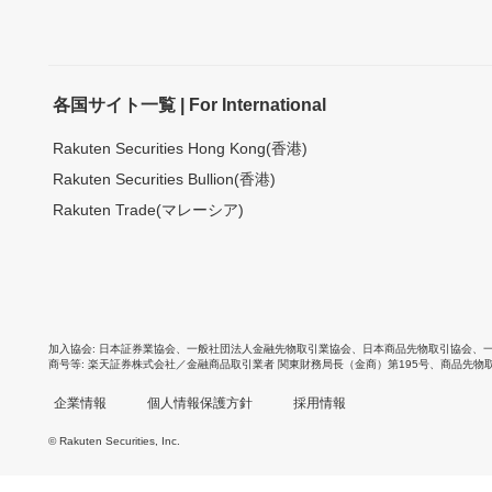
各国サイト一覧 | For International
Rakuten Securities Hong Kong(香港)
Rakuten Securities Bullion(香港)
Rakuten Trade(マレーシア)
加入協会
日本証券業協会
、
一般社団法人金融先物取引業協会
、
日本商品先物取引協会
、
商号等
楽天証券株式会社／金融商品取引業者 関東財務局長（金商）第195号、商品先物
企業情報
個人情報保護方針
採用情報
© Rakuten Securities, Inc.