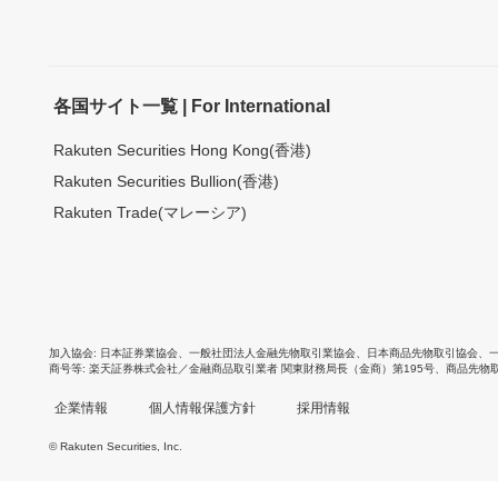
各国サイト一覧 | For International
Rakuten Securities Hong Kong(香港)
Rakuten Securities Bullion(香港)
Rakuten Trade(マレーシア)
加入協会
日本証券業協会
、
一般社団法人金融先物取引業協会
、
日本商品先物取引協会
、
商号等
楽天証券株式会社／金融商品取引業者 関東財務局長（金商）第195号、商品先物
企業情報
個人情報保護方針
採用情報
© Rakuten Securities, Inc.