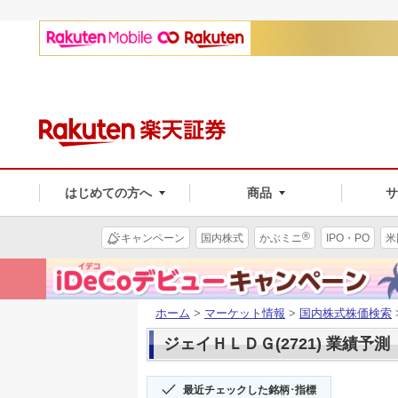
はじめての方へ
商品
®
キャンペーン
国内株式
かぶミニ
IPO・PO
米
ホーム
>
マーケット情報
>
国内株式株価検索
ジェイＨＬＤＧ(2721) 業績予測
最近チェックした銘柄･指標