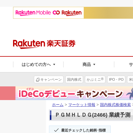
はじめての方へ
商品
®
キャンペーン
国内株式
かぶミニ
IPO・PO
米
ホーム
>
マーケット情報
>
国内株式株価検索
ＰＧＭＨＬＤＧ(2466) 業績予測
最近チェックした銘柄･指標