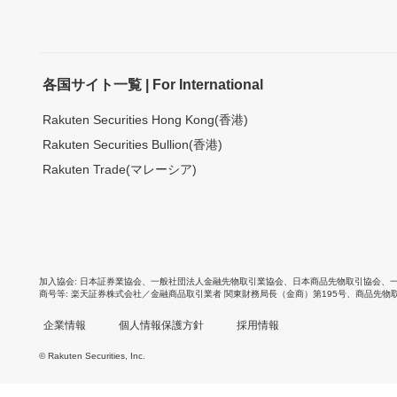
各国サイト一覧 | For International
Rakuten Securities Hong Kong(香港)
Rakuten Securities Bullion(香港)
Rakuten Trade(マレーシア)
加入協会
日本証券業協会
、
一般社団法人金融先物取引業協会
、
日本商品先物取引協会
、
商号等
楽天証券株式会社／金融商品取引業者 関東財務局長（金商）第195号、商品先物
企業情報
個人情報保護方針
採用情報
© Rakuten Securities, Inc.