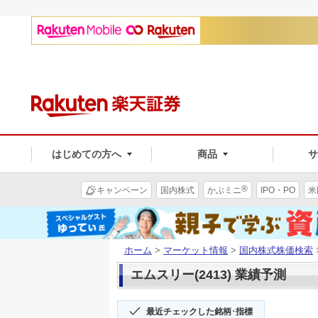
はじめての方へ
商品
®
キャンペーン
国内株式
かぶミニ
IPO・PO
米
ホーム
>
マーケット情報
>
国内株式株価検索
エムスリー(2413) 業績予測
最近チェックした銘柄･指標