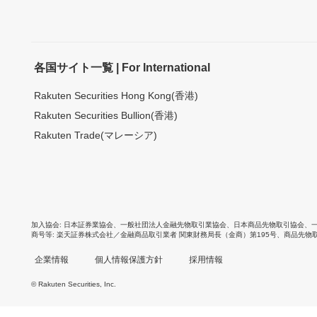
各国サイト一覧 | For International
Rakuten Securities Hong Kong(香港)
Rakuten Securities Bullion(香港)
Rakuten Trade(マレーシア)
加入協会
日本証券業協会
、
一般社団法人金融先物取引業協会
、
日本商品先物取引協会
、
商号等
楽天証券株式会社／金融商品取引業者 関東財務局長（金商）第195号、商品先物
企業情報
個人情報保護方針
採用情報
© Rakuten Securities, Inc.