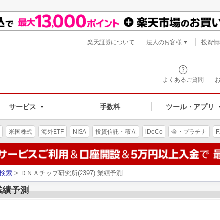
楽天証券について
法人のお客様
投資情
よくあるご質問
サービス
手数料
ツール・アプリ
米国株式
海外ETF
NISA
投資信託・積立
iDeCo
金・プラチナ
F
検索
> ＤＮＡチップ研究所(2397) 業績予測
 業績予測