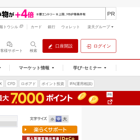
PR
報トウシル
カード
銀行
ウォレット
楽天グループ
口座開設
ログイン
お客様サポート
検索
マーケット情報
学び･セミナー
X
CFD
ロボアド
ポイント投資
IFA(運用相談)