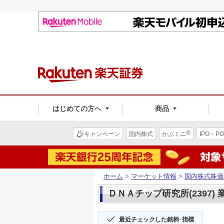
はじめての方へ
商品
®
キャンペーン
国内株式
かぶミニ
IPO・PO
ホーム
>
マーケット情報
>
国内株式株価
ＤＮＡチップ研究所(2397)
最近チェックした銘柄･指標