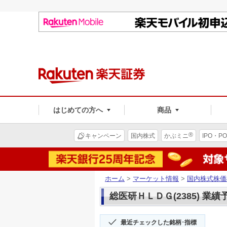
はじめての方へ
商品
®
キャンペーン
国内株式
かぶミニ
IPO・PO
ホーム
>
マーケット情報
>
国内株式株価
総医研ＨＬＤＧ(2385) 業績
最近チェックした銘柄･指標