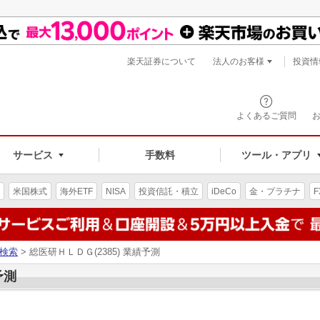
楽天証券について
法人のお客様
投資情
よくあるご質問
サービス
手数料
ツール・アプリ
米国株式
海外ETF
NISA
投資信託・積立
iDeCo
金・プラチナ
F
検索
> 総医研ＨＬＤＧ(2385) 業績予測
予測