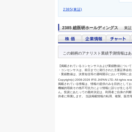
2385(東証)
2385 総医研ホールディングス
東証