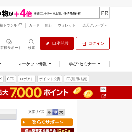
PR
報トウシル
カード
銀行
ウォレット
楽天グループ
口座開設
ログイン
お客様サポート
検索
マーケット情報
学び･セミナー
X
CFD
ロボアド
ポイント投資
IFA(運用相談)