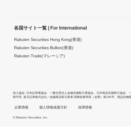
各国サイト一覧 | For International
Rakuten Securities Hong Kong(香港)
Rakuten Securities Bullion(香港)
Rakuten Trade(マレーシア)
加入協会
日本証券業協会
、
一般社団法人金融先物取引業協会
、
日本商品先物取引協会
、
商号等
楽天証券株式会社／金融商品取引業者 関東財務局長（金商）第195号、商品先物
企業情報
個人情報保護方針
採用情報
© Rakuten Securities, Inc.