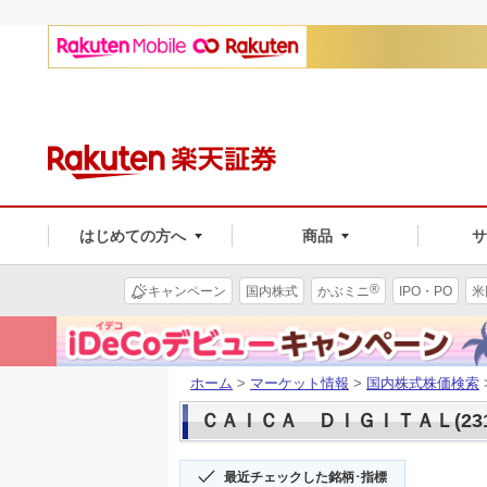
はじめての方へ
商品
®
キャンペーン
国内株式
かぶミニ
IPO・PO
米
ホーム
>
マーケット情報
>
国内株式株価検索
ＣＡＩＣＡ ＤＩＧＩＴＡＬ(231
最近チェックした銘柄･指標