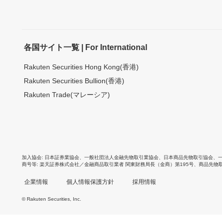
各国サイト一覧 | For International
Rakuten Securities Hong Kong(香港)
Rakuten Securities Bullion(香港)
Rakuten Trade(マレーシア)
加入協会
日本証券業協会
、
一般社団法人金融先物取引業協会
、
日本商品先物取引協会
、
商号等
楽天証券株式会社／金融商品取引業者 関東財務局長（金商）第195号、商品先物
企業情報
個人情報保護方針
採用情報
© Rakuten Securities, Inc.