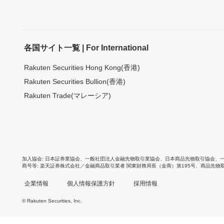
各国サイト一覧 | For International
Rakuten Securities Hong Kong(香港)
Rakuten Securities Bullion(香港)
Rakuten Trade(マレーシア)
加入協会
日本証券業協会
、
一般社団法人金融先物取引業協会
、
日本商品先物取引協会
、
商号等
楽天証券株式会社／金融商品取引業者 関東財務局長（金商）第195号、商品先物
企業情報
個人情報保護方針
採用情報
© Rakuten Securities, Inc.