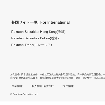
各国サイト一覧 | For International
Rakuten Securities Hong Kong(香港)
Rakuten Securities Bullion(香港)
Rakuten Trade(マレーシア)
加入協会
日本証券業協会
、
一般社団法人金融先物取引業協会
、
日本商品先物取引協会
、
商号等
楽天証券株式会社／金融商品取引業者 関東財務局長（金商）第195号、商品先物
企業情報
個人情報保護方針
採用情報
© Rakuten Securities, Inc.