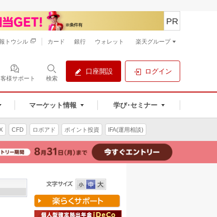
PR
報トウシル
カード
銀行
ウォレット
楽天グループ
口座開設
ログイン
お客様サポート
検索
マーケット情報
学び･セミナー
X
CFD
ロボアド
ポイント投資
IFA(運用相談)