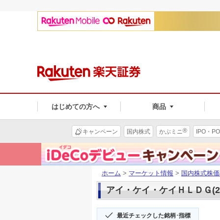
はじめての方へ
商品
®
キャンペーン
国内株式
かぶミニ
IPO・PO
ホーム
>
マーケット情報
>
国内株式株価
アイ・ケイ・ケイＨＬＤＧ(21
最近チェックした銘柄･指標