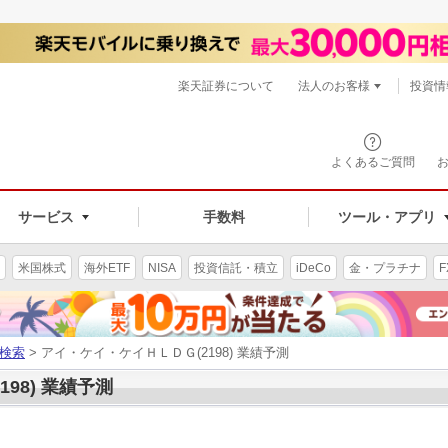
楽天証券について
法人のお客様
投資情
よくあるご質問
サービス
手数料
ツール・アプリ
米国株式
海外ETF
NISA
投資信託・積立
iDeCo
金・プラチナ
F
検索
> アイ・ケイ・ケイＨＬＤＧ(2198) 業績予測
98) 業績予測