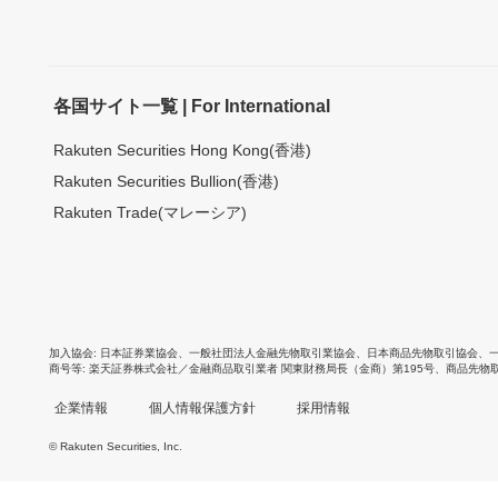
各国サイト一覧 | For International
Rakuten Securities Hong Kong(香港)
Rakuten Securities Bullion(香港)
Rakuten Trade(マレーシア)
加入協会
日本証券業協会
、
一般社団法人金融先物取引業協会
、
日本商品先物取引協会
、
商号等
楽天証券株式会社／金融商品取引業者 関東財務局長（金商）第195号、商品先物
企業情報
個人情報保護方針
採用情報
© Rakuten Securities, Inc.