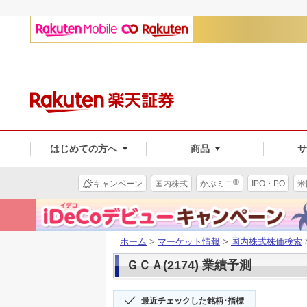
はじめての方へ
商品
®
キャンペーン
国内株式
かぶミニ
IPO・PO
米
ホーム
>
マーケット情報
>
国内株式株価検索
ＧＣＡ(2174) 業績予測
最近チェックした銘柄･指標