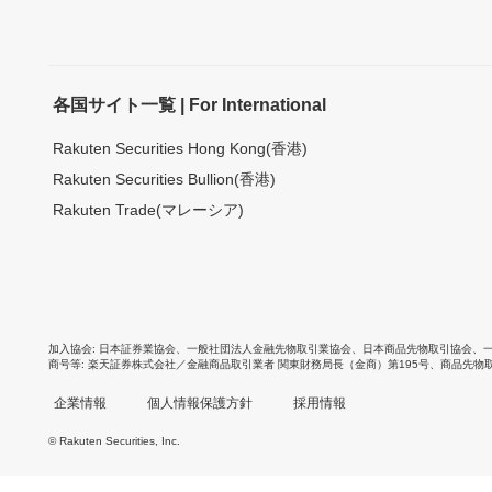
各国サイト一覧 | For International
Rakuten Securities Hong Kong(香港)
Rakuten Securities Bullion(香港)
Rakuten Trade(マレーシア)
加入協会
日本証券業協会
、
一般社団法人金融先物取引業協会
、
日本商品先物取引協会
、
商号等
楽天証券株式会社／金融商品取引業者 関東財務局長（金商）第195号、商品先物
企業情報
個人情報保護方針
採用情報
© Rakuten Securities, Inc.