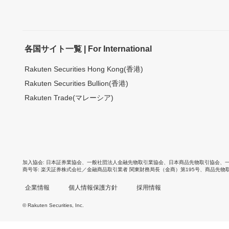
各国サイト一覧 | For International
Rakuten Securities Hong Kong(香港)
Rakuten Securities Bullion(香港)
Rakuten Trade(マレーシア)
加入協会
日本証券業協会
、
一般社団法人金融先物取引業協会
、
日本商品先物取引協会
、
商号等
楽天証券株式会社／金融商品取引業者 関東財務局長（金商）第195号、商品先物
企業情報
個人情報保護方針
採用情報
© Rakuten Securities, Inc.