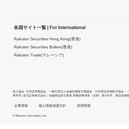
各国サイト一覧 | For International
Rakuten Securities Hong Kong(香港)
Rakuten Securities Bullion(香港)
Rakuten Trade(マレーシア)
加入協会
日本証券業協会
、
一般社団法人金融先物取引業協会
、
日本商品先物取引協会
、
商号等
楽天証券株式会社／金融商品取引業者 関東財務局長（金商）第195号、商品先物
企業情報
個人情報保護方針
採用情報
© Rakuten Securities, Inc.