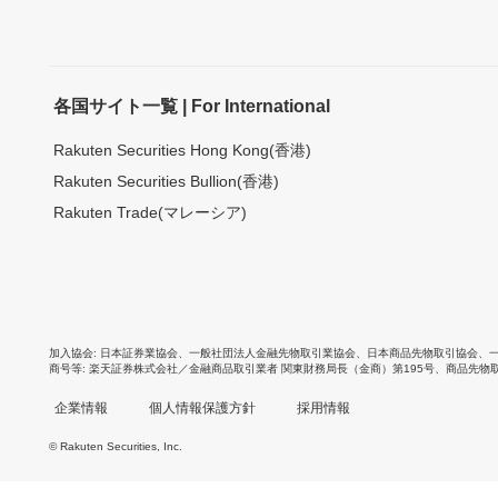
各国サイト一覧 | For International
Rakuten Securities Hong Kong(香港)
Rakuten Securities Bullion(香港)
Rakuten Trade(マレーシア)
加入協会
日本証券業協会
、
一般社団法人金融先物取引業協会
、
日本商品先物取引協会
、
商号等
楽天証券株式会社／金融商品取引業者 関東財務局長（金商）第195号、商品先物
企業情報
個人情報保護方針
採用情報
© Rakuten Securities, Inc.