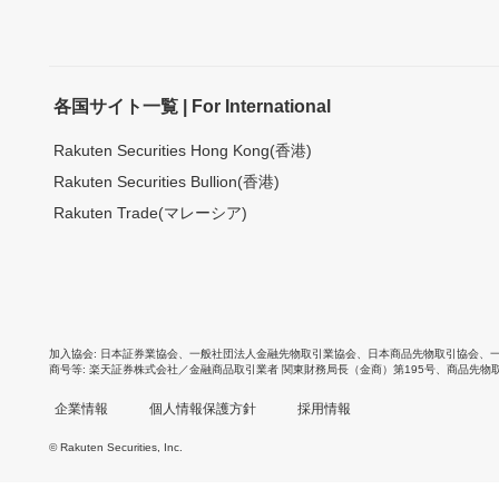
各国サイト一覧 | For International
Rakuten Securities Hong Kong(香港)
Rakuten Securities Bullion(香港)
Rakuten Trade(マレーシア)
加入協会
日本証券業協会
、
一般社団法人金融先物取引業協会
、
日本商品先物取引協会
、
商号等
楽天証券株式会社／金融商品取引業者 関東財務局長（金商）第195号、商品先物
企業情報
個人情報保護方針
採用情報
© Rakuten Securities, Inc.