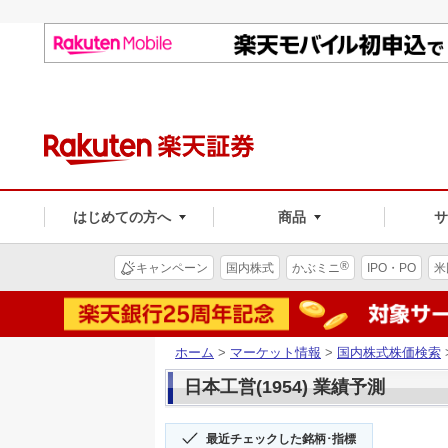
はじめての方へ
商品
®
キャンペーン
国内株式
かぶミニ
IPO・PO
米
ホーム
>
マーケット情報
>
国内株式株価検索
日本工営(1954) 業績予測
最近チェックした銘柄･指標