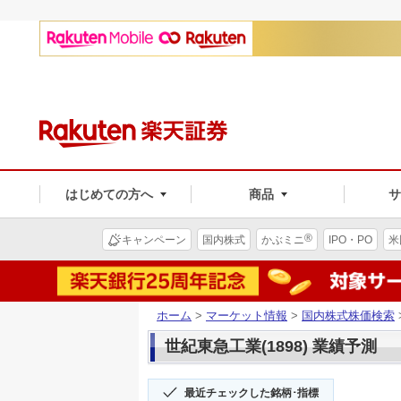
はじめての方へ
商品
®
キャンペーン
国内株式
かぶミニ
IPO・PO
米
ホーム
>
マーケット情報
>
国内株式株価検索
世紀東急工業(1898) 業績予測
最近チェックした銘柄･指標