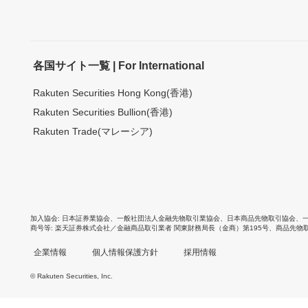
各国サイト一覧 | For International
Rakuten Securities Hong Kong(香港)
Rakuten Securities Bullion(香港)
Rakuten Trade(マレーシア)
加入協会
日本証券業協会
、
一般社団法人金融先物取引業協会
、
日本商品先物取引協会
、
商号等
楽天証券株式会社／金融商品取引業者 関東財務局長（金商）第195号、商品先物
企業情報
個人情報保護方針
採用情報
© Rakuten Securities, Inc.