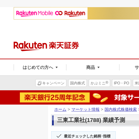
はじめての方へ
商品
®
キャンペーン
国内株式
かぶミニ
IPO・PO
米
ホーム
>
マーケット情報
>
国内株式株価検索
三東工業社(1788) 業績予測
最近チェックした銘柄･指標