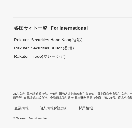
各国サイト一覧 | For International
Rakuten Securities Hong Kong(香港)
Rakuten Securities Bullion(香港)
Rakuten Trade(マレーシア)
加入協会
日本証券業協会
、
一般社団法人金融先物取引業協会
、
日本商品先物取引協会
、
商号等
楽天証券株式会社／金融商品取引業者 関東財務局長（金商）第195号、商品先物
企業情報
個人情報保護方針
採用情報
© Rakuten Securities, Inc.