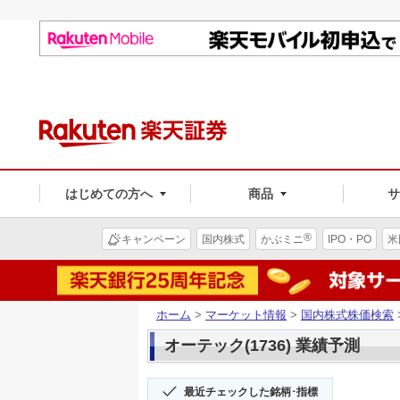
はじめての方へ
商品
®
キャンペーン
国内株式
かぶミニ
IPO・PO
米
ホーム
>
マーケット情報
>
国内株式株価検索
オーテック(1736) 業績予測
最近チェックした銘柄･指標