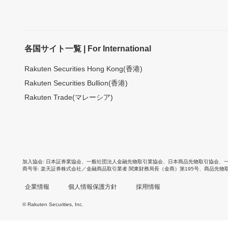
各国サイト一覧 | For International
Rakuten Securities Hong Kong(香港)
Rakuten Securities Bullion(香港)
Rakuten Trade(マレーシア)
加入協会
日本証券業協会
、
一般社団法人金融先物取引業協会
、
日本商品先物取引協会
、
商号等
楽天証券株式会社／金融商品取引業者 関東財務局長（金商）第195号、商品先物
企業情報
個人情報保護方針
採用情報
© Rakuten Securities, Inc.