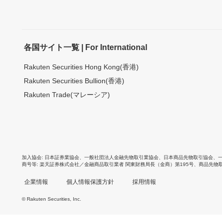
各国サイト一覧 | For International
Rakuten Securities Hong Kong(香港)
Rakuten Securities Bullion(香港)
Rakuten Trade(マレーシア)
加入協会
日本証券業協会
、
一般社団法人金融先物取引業協会
、
日本商品先物取引協会
、
商号等
楽天証券株式会社／金融商品取引業者 関東財務局長（金商）第195号、商品先物
企業情報
個人情報保護方針
採用情報
© Rakuten Securities, Inc.