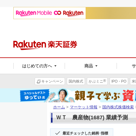
はじめての方へ
商品
®
キャンペーン
国内株式
かぶミニ
IPO・PO
米
ホーム
>
マーケット情報
>
国内株式株価検索
ＷＴ 農産物(1687) 業績予測
最近チェックした銘柄･指標