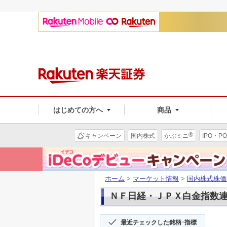
はじめての方へ
商品
®
キャンペーン
国内株式
かぶミニ
IPO・PO
ホーム
>
マーケット情報
>
国内株式株価
ＮＦ日経・ＪＰＸ白金指数連動型
最近チェックした銘柄･指標