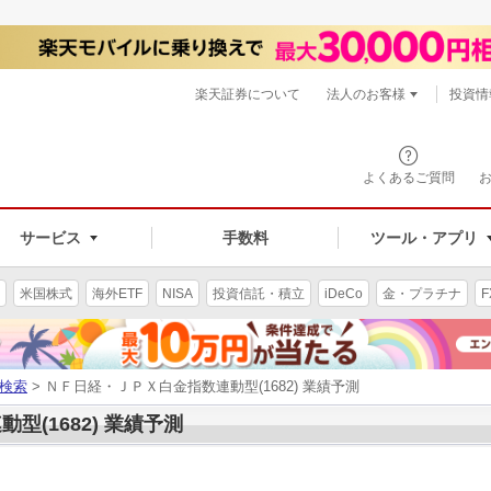
楽天証券について
法人のお客様
投資情
よくあるご質問
サービス
手数料
ツール・アプリ
米国株式
海外ETF
NISA
投資信託・積立
iDeCo
金・プラチナ
F
検索
> ＮＦ日経・ＪＰＸ白金指数連動型(1682) 業績予測
(1682) 業績予測