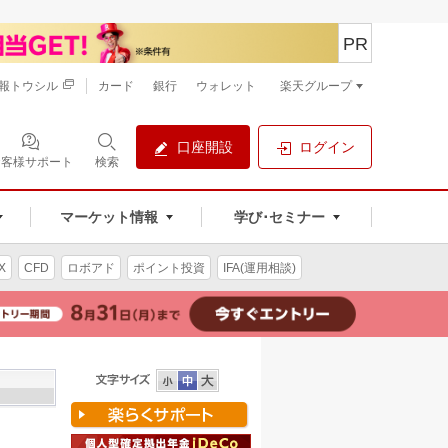
PR
報トウシル
カード
銀行
ウォレット
楽天グループ
口座開設
ログイン
お客様サポート
検索
マーケット情報
学び･セミナー
X
CFD
ロボアド
ポイント投資
IFA(運用相談)