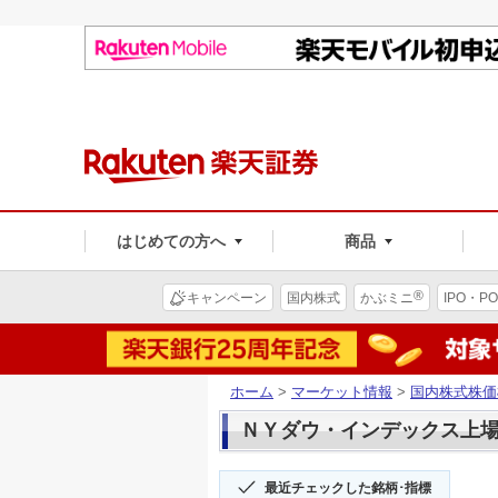
はじめての方へ
商品
®
キャンペーン
国内株式
かぶミニ
IPO・PO
ホーム
>
マーケット情報
>
国内株式株価
ＮＹダウ・インデックス上場投信
最近チェックした銘柄･指標