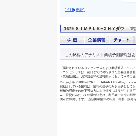
1679(東証)
1679 ＳＩＭＰＬＥ−ＸＮＹダウ
東