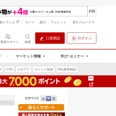
PR
報トウシル
カード
銀行
ウォレット
楽天グループ
口座開設
ログイン
お客様サポート
検索
マーケット情報
学び･セミナー
X
CFD
ロボアド
ポイント投資
IFA(運用相談)