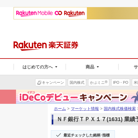
はじめての方へ
商品
®
キャンペーン
国内株式
かぶミニ
IPO・PO
米
ホーム
>
マーケット情報
>
国内株式株価検索
ＮＦ銀行ＴＰＸ１７(1631) 業績
最近チェックした銘柄･指標