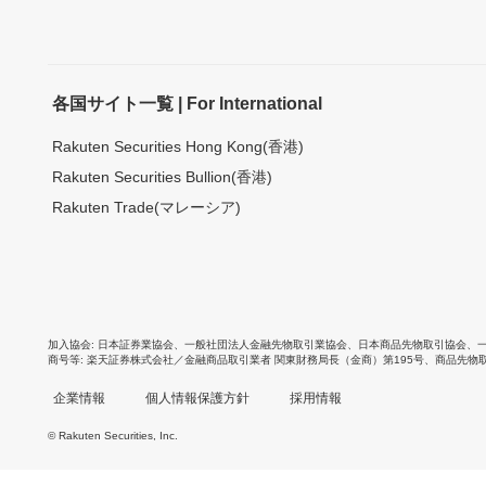
各国サイト一覧 | For International
Rakuten Securities Hong Kong(香港)
Rakuten Securities Bullion(香港)
Rakuten Trade(マレーシア)
加入協会
日本証券業協会
、
一般社団法人金融先物取引業協会
、
日本商品先物取引協会
、
商号等
楽天証券株式会社／金融商品取引業者 関東財務局長（金商）第195号、商品先物
企業情報
個人情報保護方針
採用情報
© Rakuten Securities, Inc.