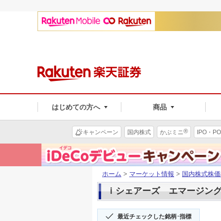
はじめての方へ
商品
®
キャンペーン
国内株式
かぶミニ
IPO・PO
ホーム
>
マーケット情報
>
国内株式株価
ｉシェアーズ エマージング株(
最近チェックした銘柄･指標