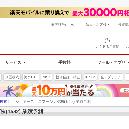
楽天証券について
法人のお客様
投資情
よくあるご質問
サービス
手数料
ツール・アプリ
米国株式
海外ETF
NISA
投資信託・積立
iDeCo
金・プラチナ
F
検索
> ｉシェアーズ エマージング株(1582) 業績予測
1582) 業績予測