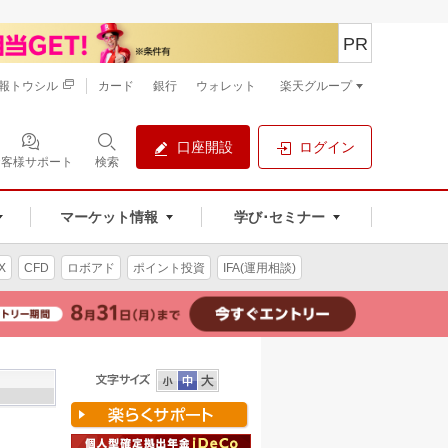
PR
報トウシル
カード
銀行
ウォレット
楽天グループ
口座開設
ログイン
お客様サポート
検索
マーケット情報
学び･セミナー
X
CFD
ロボアド
ポイント投資
IFA(運用相談)