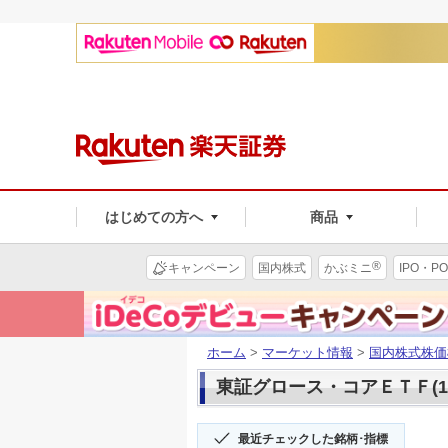
はじめての方へ
商品
®
キャンペーン
国内株式
かぶミニ
IPO・PO
ホーム
>
マーケット情報
>
国内株式株価
東証グロース・コアＥＴＦ(15
最近チェックした銘柄･指標