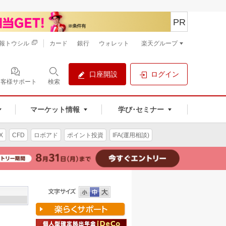
PR
報トウシル
カード
銀行
ウォレット
楽天グループ
口座開設
ログイン
お客様サポート
検索
マーケット情報
学び･セミナー
X
CFD
ロボアド
ポイント投資
IFA(運用相談)