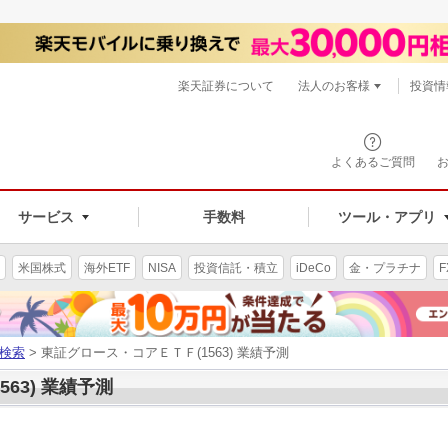
楽天証券について
法人のお客様
投資情
よくあるご質問
サービス
手数料
ツール・アプリ
米国株式
海外ETF
NISA
投資信託・積立
iDeCo
金・プラチナ
F
検索
> 東証グロース・コアＥＴＦ(1563) 業績予測
63) 業績予測