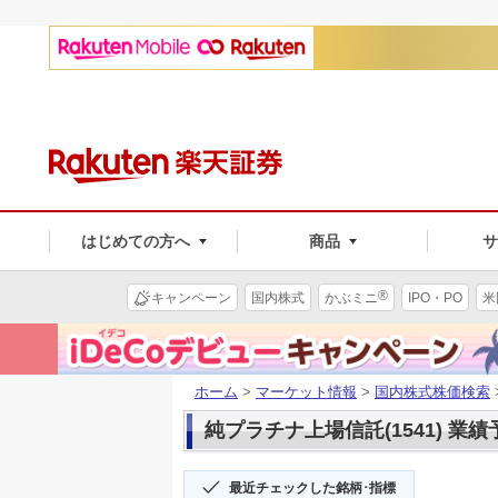
はじめての方へ
商品
®
キャンペーン
国内株式
かぶミニ
IPO・PO
米
ホーム
>
マーケット情報
>
国内株式株価検索
純プラチナ上場信託(1541) 業績
最近チェックした銘柄･指標