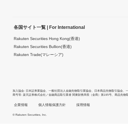
各国サイト一覧 | For International
Rakuten Securities Hong Kong(香港)
Rakuten Securities Bullion(香港)
Rakuten Trade(マレーシア)
加入協会
日本証券業協会
、
一般社団法人金融先物取引業協会
、
日本商品先物取引協会
、
商号等
楽天証券株式会社／金融商品取引業者 関東財務局長（金商）第195号、商品先物
企業情報
個人情報保護方針
採用情報
© Rakuten Securities, Inc.