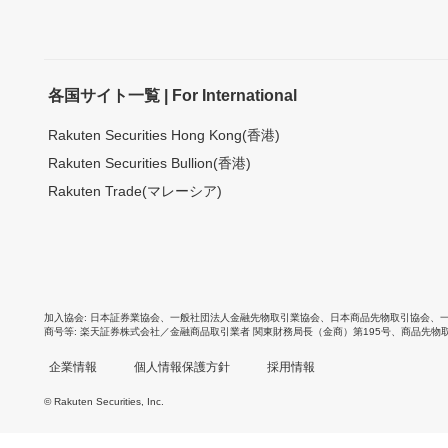
各国サイト一覧 | For International
Rakuten Securities Hong Kong(香港)
Rakuten Securities Bullion(香港)
Rakuten Trade(マレーシア)
加入協会
日本証券業協会
、
一般社団法人金融先物取引業協会
、
日本商品先物取引協会
、
商号等
楽天証券株式会社／金融商品取引業者 関東財務局長（金商）第195号、商品先物
企業情報
個人情報保護方針
採用情報
© Rakuten Securities, Inc.