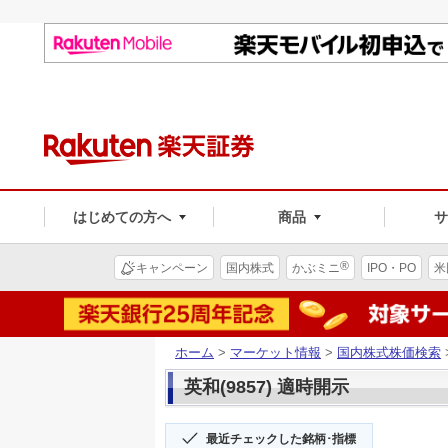
はじめての方へ
商品
®
キャンペーン
国内株式
かぶミニ
IPO・PO
米
ホーム
>
マーケット情報
>
国内株式株価検索
英和(9857) 適時開示
最近チェックした銘柄･指標