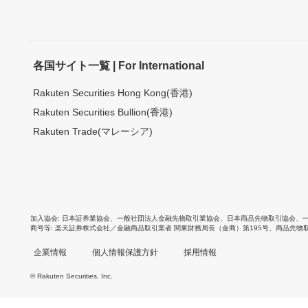
各国サイト一覧 | For International
Rakuten Securities Hong Kong(香港)
Rakuten Securities Bullion(香港)
Rakuten Trade(マレーシア)
加入協会
日本証券業協会
、
一般社団法人金融先物取引業協会
、
日本商品先物取引協会
、
商号等
楽天証券株式会社／金融商品取引業者 関東財務局長（金商）第195号、商品先物
企業情報
個人情報保護方針
採用情報
© Rakuten Securities, Inc.