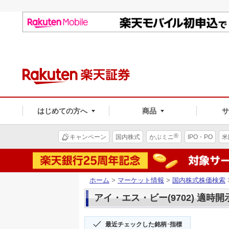
はじめての方へ
商品
®
キャンペーン
国内株式
かぶミニ
IPO・PO
米
ホーム
>
マーケット情報
>
国内株式株価検索
アイ・エス・ビー(9702) 適時開
最近チェックした銘柄･指標