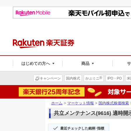
はじめての方へ
商品
®
キャンペーン
国内株式
かぶミニ
IPO・PO
米
ホーム
>
マーケット情報
>
国内株式株価検索
共立メンテナンス(9616) 適時開
最近チェックした銘柄･指標