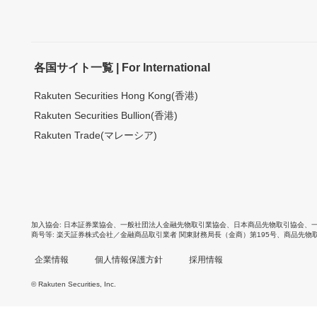
各国サイト一覧 | For International
Rakuten Securities Hong Kong(香港)
Rakuten Securities Bullion(香港)
Rakuten Trade(マレーシア)
加入協会
日本証券業協会
、
一般社団法人金融先物取引業協会
、
日本商品先物取引協会
、
商号等
楽天証券株式会社／金融商品取引業者 関東財務局長（金商）第195号、商品先物
企業情報
個人情報保護方針
採用情報
© Rakuten Securities, Inc.