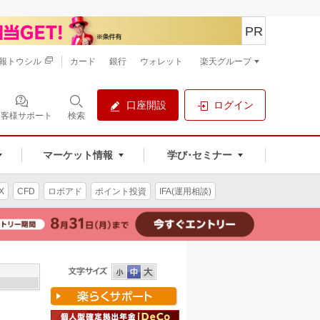
PR
報トウシル
カード
銀行
ウォレット
楽天グループ
口座開設
ログイン
お客様サポート
検索
マーケット情報
学び･セミナー
X
CFD
ロボアド
ポイント投資
IFA(運用相談)