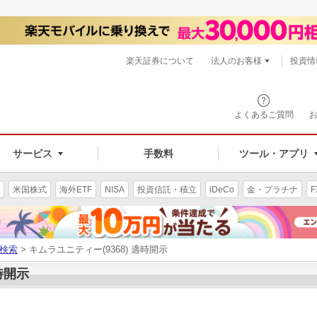
楽天証券について
法人のお客様
投資情
よくあるご質問
サービス
手数料
ツール・アプリ
米国株式
海外ETF
NISA
投資信託・積立
iDeCo
金・プラチナ
F
検索
> キムラユニティー(9368) 適時開示
時開示