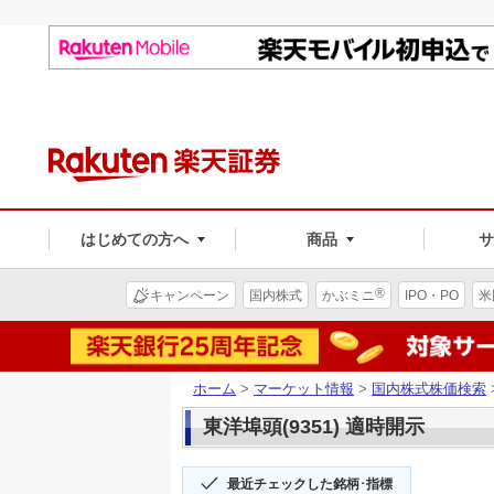
はじめての方へ
商品
®
キャンペーン
国内株式
かぶミニ
IPO・PO
米
ホーム
>
マーケット情報
>
国内株式株価検索
東洋埠頭(9351) 適時開示
最近チェックした銘柄･指標