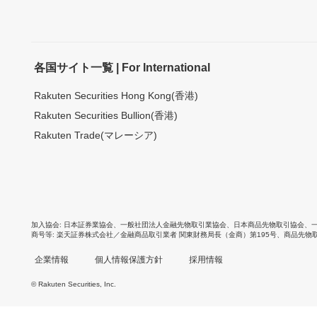
各国サイト一覧 | For International
Rakuten Securities Hong Kong(香港)
Rakuten Securities Bullion(香港)
Rakuten Trade(マレーシア)
加入協会
日本証券業協会
、
一般社団法人金融先物取引業協会
、
日本商品先物取引協会
、
商号等
楽天証券株式会社／金融商品取引業者 関東財務局長（金商）第195号、商品先物
企業情報
個人情報保護方針
採用情報
© Rakuten Securities, Inc.