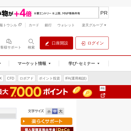
PR
報トウシル
カード
銀行
ウォレット
楽天グループ
口座開設
ログイン
お客様サポート
検索
マーケット情報
学び･セミナー
X
CFD
ロボアド
ポイント投資
IFA(運用相談)