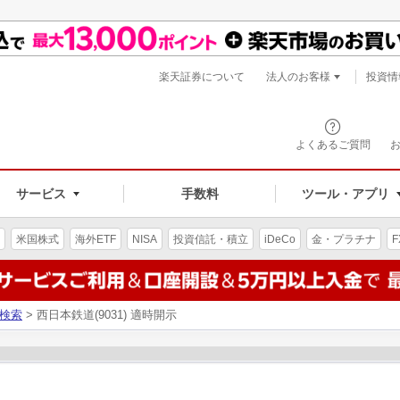
楽天証券について
法人のお客様
投資情
よくあるご質問
サービス
手数料
ツール・アプリ
米国株式
海外ETF
NISA
投資信託・積立
iDeCo
金・プラチナ
F
検索
> 西日本鉄道(9031) 適時開示