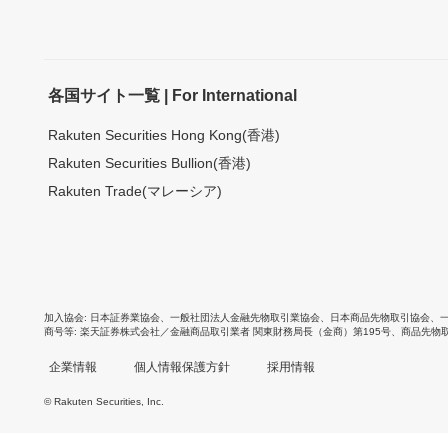
各国サイト一覧 | For International
Rakuten Securities Hong Kong(香港)
Rakuten Securities Bullion(香港)
Rakuten Trade(マレーシア)
加入協会
日本証券業協会
、
一般社団法人金融先物取引業協会
、
日本商品先物取引協会
、
商号等
楽天証券株式会社／金融商品取引業者 関東財務局長（金商）第195号、商品先物
企業情報
個人情報保護方針
採用情報
© Rakuten Securities, Inc.