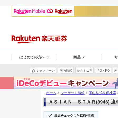
はじめての方へ
商品
®
キャンペーン
国内株式
かぶミニ
IPO・PO
米
ホーム
>
マーケット情報
>
国内株式株価検索
ＡＳＩＡＮ ＳＴＡＲ(8946) 
最近チェックした銘柄･指標