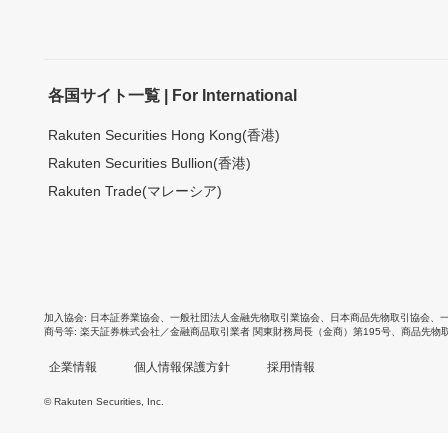
各国サイト一覧 | For International
Rakuten Securities Hong Kong(香港)
Rakuten Securities Bullion(香港)
Rakuten Trade(マレーシア)
加入協会
日本証券業協会
、
一般社団法人金融先物取引業協会
、
日本商品先物取引協会
、
商号等
楽天証券株式会社／金融商品取引業者 関東財務局長（金商）第195号、商品先物
企業情報
個人情報保護方針
採用情報
© Rakuten Securities, Inc.