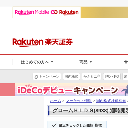
はじめての方へ
商品
®
キャンペーン
国内株式
かぶミニ
IPO・PO
米
ホーム
>
マーケット情報
>
国内株式株価検索
グロームＨＬＤＧ(8938) 適時開
最近チェックした銘柄･指標