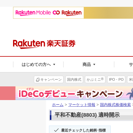
はじめての方へ
商品
®
キャンペーン
国内株式
かぶミニ
IPO・PO
米
ホーム
>
マーケット情報
>
国内株式株価検索
平和不動産(8803) 適時開示
最近チェックした銘柄･指標