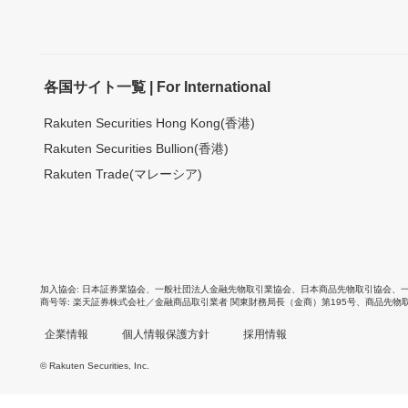
各国サイト一覧 | For International
Rakuten Securities Hong Kong(香港)
Rakuten Securities Bullion(香港)
Rakuten Trade(マレーシア)
加入協会
日本証券業協会
、
一般社団法人金融先物取引業協会
、
日本商品先物取引協会
、
商号等
楽天証券株式会社／金融商品取引業者 関東財務局長（金商）第195号、商品先物
企業情報
個人情報保護方針
採用情報
© Rakuten Securities, Inc.