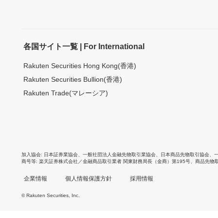
各国サイト一覧 | For International
Rakuten Securities Hong Kong(香港)
Rakuten Securities Bullion(香港)
Rakuten Trade(マレーシア)
加入協会
日本証券業協会
、
一般社団法人金融先物取引業協会
、
日本商品先物取引協会
、
商号等
楽天証券株式会社／金融商品取引業者 関東財務局長（金商）第195号、商品先物
企業情報
個人情報保護方針
採用情報
© Rakuten Securities, Inc.