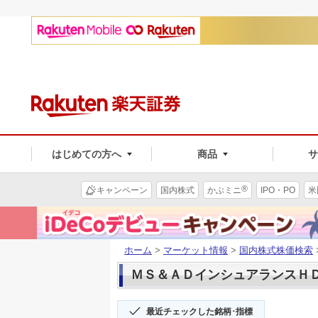
はじめての方へ
商品
®
キャンペーン
国内株式
かぶミニ
IPO・PO
米
ホーム
>
マーケット情報
>
国内株式株価検索
ＭＳ＆ＡＤインシュアランスＨＤ(8
最近チェックした銘柄･指標