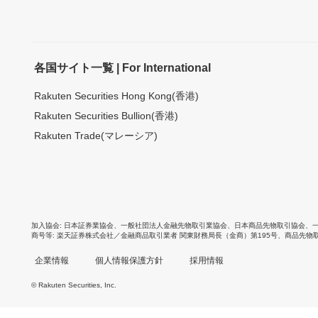
各国サイト一覧 | For International
Rakuten Securities Hong Kong(香港)
Rakuten Securities Bullion(香港)
Rakuten Trade(マレーシア)
加入協会
日本証券業協会
、
一般社団法人金融先物取引業協会
、
日本商品先物取引協会
、
商号等
楽天証券株式会社／金融商品取引業者 関東財務局長（金商）第195号、商品先物
企業情報
個人情報保護方針
採用情報
© Rakuten Securities, Inc.