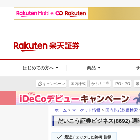
はじめての方へ
商品
®
キャンペーン
国内株式
かぶミニ
IPO・PO
米
ホーム
>
マーケット情報
>
国内株式株価検索
だいこう証券ビジネス(8692) 
最近チェックした銘柄･指標