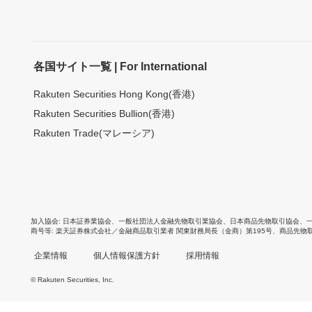
各国サイト一覧 | For International
Rakuten Securities Hong Kong(香港)
Rakuten Securities Bullion(香港)
Rakuten Trade(マレーシア)
加入協会
日本証券業協会
、
一般社団法人金融先物取引業協会
、
日本商品先物取引協会
、
商号等
楽天証券株式会社／金融商品取引業者 関東財務局長（金商）第195号、商品先物
企業情報
個人情報保護方針
採用情報
© Rakuten Securities, Inc.