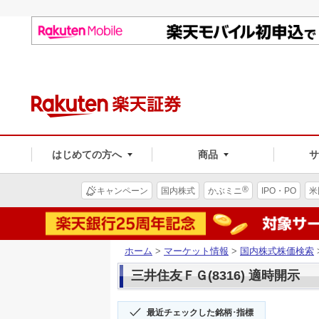
はじめての方へ
商品
®
キャンペーン
国内株式
かぶミニ
IPO・PO
米
ホーム
>
マーケット情報
>
国内株式株価検索
三井住友ＦＧ(8316) 適時開示
最近チェックした銘柄･指標