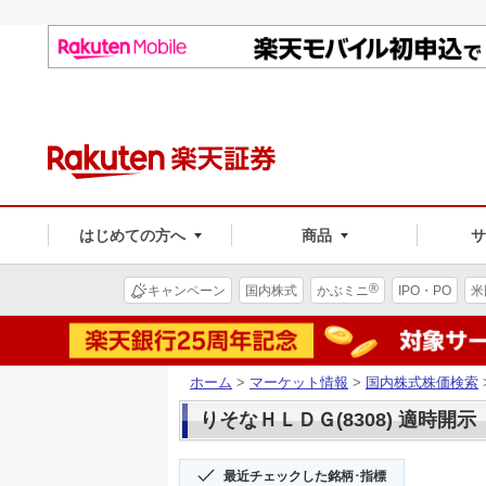
はじめての方へ
商品
®
キャンペーン
国内株式
かぶミニ
IPO・PO
米
ホーム
>
マーケット情報
>
国内株式株価検索
りそなＨＬＤＧ(8308) 適時開示
最近チェックした銘柄･指標