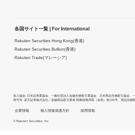
各国サイト一覧 | For International
Rakuten Securities Hong Kong(香港)
Rakuten Securities Bullion(香港)
Rakuten Trade(マレーシア)
加入協会
日本証券業協会
、
一般社団法人金融先物取引業協会
、
日本商品先物取引協会
、
商号等
楽天証券株式会社／金融商品取引業者 関東財務局長（金商）第195号、商品先物
企業情報
個人情報保護方針
採用情報
© Rakuten Securities, Inc.