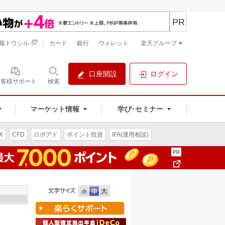
PR
報トウシル
カード
銀行
ウォレット
楽天グループ
口座開設
ログイン
お客様サポート
検索
マーケット情報
学び･セミナー
X
CFD
ロボアド
ポイント投資
IFA(運用相談)