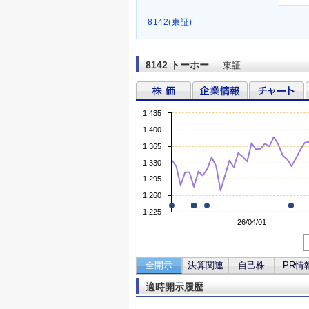
8142(東証)
8142 トーホー
東証