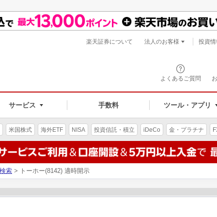
楽天証券について
法人のお客様
投資情
よくあるご質問
サービス
手数料
ツール・アプリ
米国株式
海外ETF
NISA
投資信託・積立
iDeCo
金・プラチナ
F
検索
> トーホー(8142) 適時開示