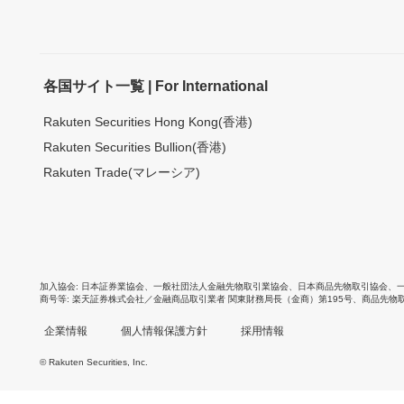
各国サイト一覧 | For International
Rakuten Securities Hong Kong(香港)
Rakuten Securities Bullion(香港)
Rakuten Trade(マレーシア)
加入協会
日本証券業協会
、
一般社団法人金融先物取引業協会
、
日本商品先物取引協会
、
商号等
楽天証券株式会社／金融商品取引業者 関東財務局長（金商）第195号、商品先物
企業情報
個人情報保護方針
採用情報
© Rakuten Securities, Inc.