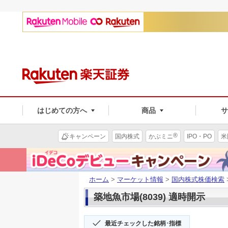
はじめての方へ
商品
®
キャンペーン
国内株式
かぶミニ
IPO・PO
米
ホーム
>
マーケット情報
>
国内株式株価検索
築地魚市場(8039) 適時開示
最近チェックした銘柄･指標