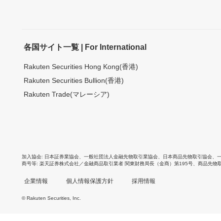
各国サイト一覧 | For International
Rakuten Securities Hong Kong(香港)
Rakuten Securities Bullion(香港)
Rakuten Trade(マレーシア)
加入協会
日本証券業協会
、
一般社団法人金融先物取引業協会
、
日本商品先物取引協会
、
商号等
楽天証券株式会社／金融商品取引業者 関東財務局長（金商）第195号、商品先物
企業情報
個人情報保護方針
採用情報
© Rakuten Securities, Inc.