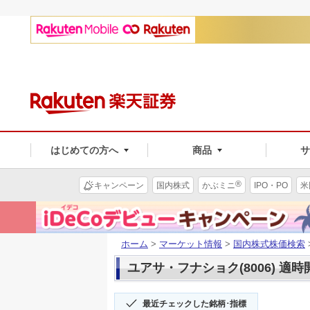
はじめての方へ
商品
®
キャンペーン
国内株式
かぶミニ
IPO・PO
米
ホーム
>
マーケット情報
>
国内株式株価検索
ユアサ・フナショク(8006) 適時
最近チェックした銘柄･指標