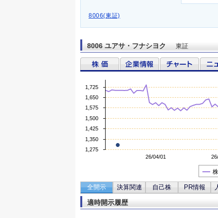
8006(東証)
8006 ユアサ・フナシヨク
東証