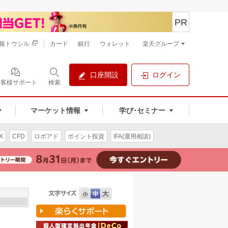
PR
報トウシル
カード
銀行
ウォレット
楽天グループ
口座開設
ログイン
お客様サポート
検索
マーケット情報
学び･セミナー
X
CFD
ロボアド
ポイント投資
IFA(運用相談)