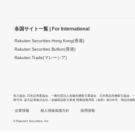
各国サイト一覧 | For International
Rakuten Securities Hong Kong(香港)
Rakuten Securities Bullion(香港)
Rakuten Trade(マレーシア)
加入協会
日本証券業協会
、
一般社団法人金融先物取引業協会
、
日本商品先物取引協会
、
商号等
楽天証券株式会社／金融商品取引業者 関東財務局長（金商）第195号、商品先物
企業情報
個人情報保護方針
採用情報
© Rakuten Securities, Inc.