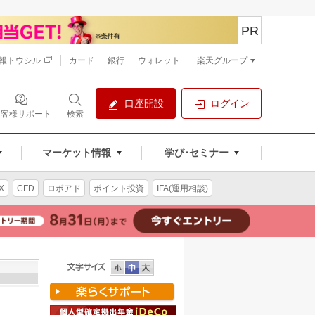
PR
報トウシル
カード
銀行
ウォレット
楽天グループ
口座開設
ログイン
お客様サポート
検索
マーケット情報
学び･セミナー
X
CFD
ロボアド
ポイント投資
IFA(運用相談)