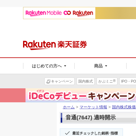
はじめての方へ
商品
®
キャンペーン
国内株式
かぶミニ
IPO・PO
ホーム
>
マーケット情報
>
国内株式株価
音通(7647) 適時開示
最近チェックした銘柄･指標