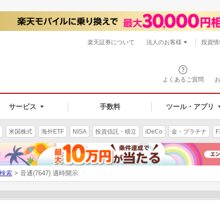
楽天証券について
法人のお客様
投資情
よくあるご質問
サービス
手数料
ツール・アプリ
米国株式
海外ETF
NISA
投資信託・積立
iDeCo
金・プラチナ
F
検索
> 音通(7647) 適時開示