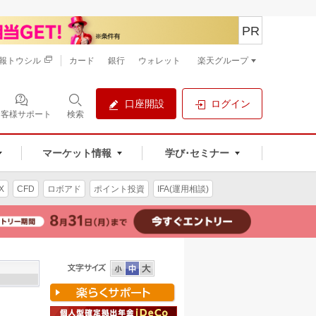
PR
報トウシル
カード
銀行
ウォレット
楽天グループ
口座開設
ログイン
お客様サポート
検索
マーケット情報
学び･セミナー
X
CFD
ロボアド
ポイント投資
IFA(運用相談)